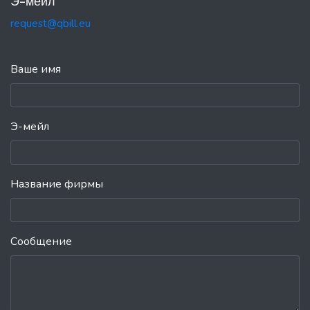
Э-мейл
request@qbill.eu
Ваше имя
Э-мейл
Название фирмы
Сообщение