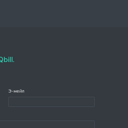
bill.
Э-мейл