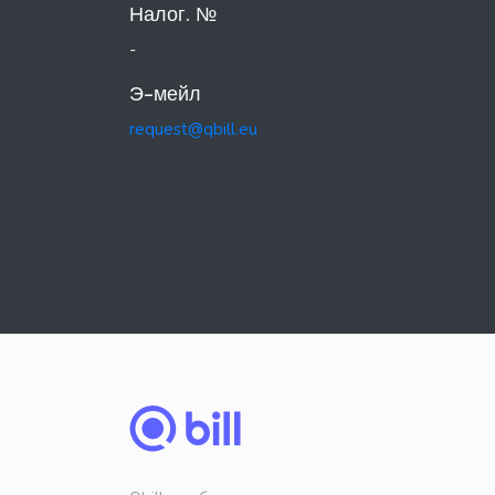
Налог. №
-
Э-мейл
request@qbill.eu