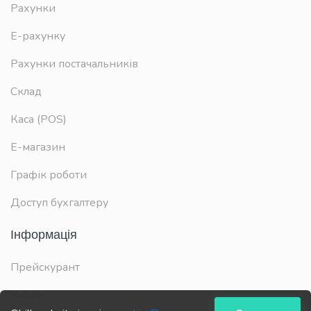
Рахунки
E-рахунку
Рахунки постачальників
Склад
Каса (POS)
Е-магазин
Графік роботи
Доступ бухгалтеру
Інформація
Прейскурант
Умови