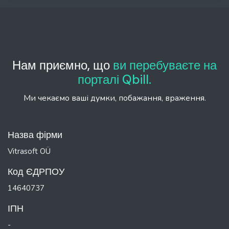
Нам приємно, що
ви перебуваєте на
порталі Qbill.
Ми чекаємо ваші думки, побажання, враження.
Назва фірми
Vitrasoft OÜ
Код ЄДРПОУ
14640737
ІПН
-