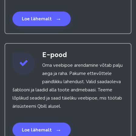
→
Loe lähemalt
E-pood
Oma veebipoe arendamine võtab palju
aega ja raha. Pakume ettevõttele
paindlikku lahendust. Valid saadaoleva
šablooni ja laadid alla toote andmebaasi. Teeme
lõplikud seaded ja saad täieliku veebipoe, mis töötab
ärisüsteemi Qbill alusel.
→
Loe lähemalt