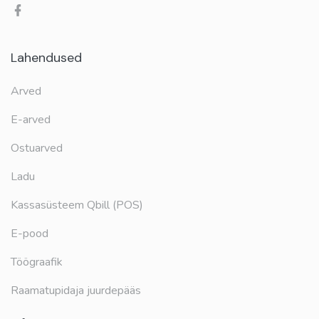
Lahendused
Arved
E-arved
Ostuarved
Ladu
Kassasüsteem Qbill (POS)
E-pood
Töögraafik
Raamatupidaja juurdepääs