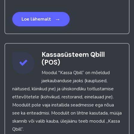
→
Loe lähemalt
Kassasüsteem Qbill
(POS)
Moodul "Kassa Qbill“ on mõeldud
jaekaubanduse jaoks (kauplused,
näitused, kliinikud jne) ja ühiskondliku toitlustamise
ettevõtetele (kohvikud, restoranid, einelauad jne).
Moodulit pole vaja installida seadmesse ega nõua
see ka eriteadmisi. Moodulit on lihtne kasutada, müüja
skannib või valib kauba, ülejäänu teeb moodul „Kassa
Qbill“.