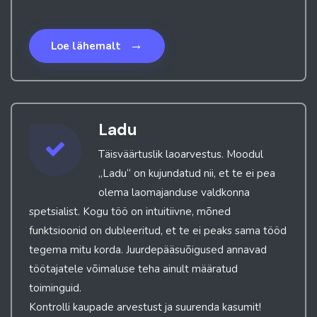
→
Loe lähemalt
Ladu
Täisväärtuslik laoarvestus. Moodul
„Ladu“ on kujundatud nii, et te ei pea
olema laomajanduse valdkonna
spetsialist. Kogu töö on intuitiivne, mõned
funktsioonid on dubleeritud, et te ei peaks sama tööd
tegema mitu korda. Juurdepääsuõigused annavad
töötajatele võimaluse teha ainult määratud
toiminguid.
Kontrolli kaupade arvestust ja suurenda kasumit!