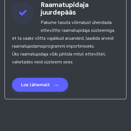
Raamatupidaja
juurdepääs
Pakume tasuta võimalust ühendada
ettevõtte raamatupidaja süsteemiga,
et ta saaks võtta vajalikud aruanded, laadida arveid
raamatupidamisprogrammi importimiseks.
Üks raamatupidaja võib juhtida mitut ettevõtet,
vahetades neid süsteemi sees.
→
Loe lähemalt