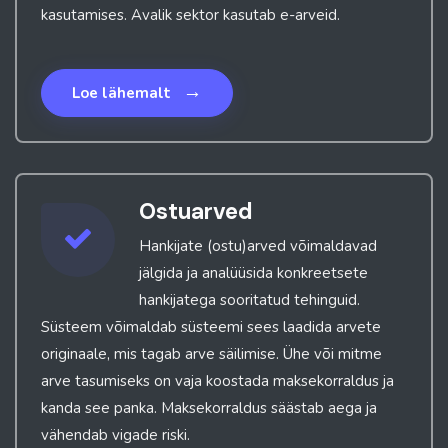
kasutamises. Avalik sektor kasutab e-arveid.
→
Loe lähemalt
Ostuarved
Hankijate (ostu)arved võimaldavad
jälgida ja analüüsida konkreetsete
hankijatega sooritatud tehinguid.
Süsteem võimaldab süsteemi sees laadida arvete
originaale, mis tagab arve säilimise. Ühe või mitme
arve tasumiseks on vaja koostada maksekorraldus ja
kanda see panka. Maksekorraldus säästab aega ja
vähendab vigade riski.