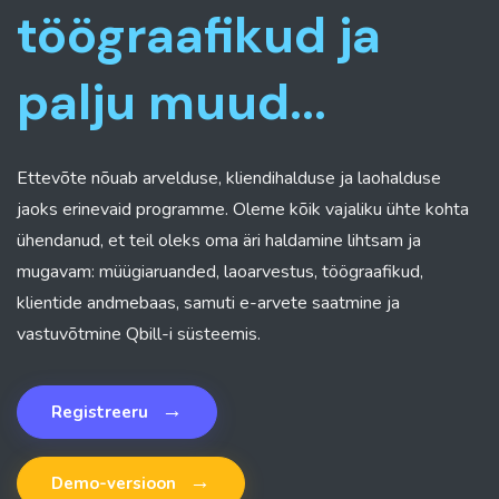
töögraafikud ja
palju muud...
Ettevõte nõuab arvelduse, kliendihalduse ja laohalduse
jaoks erinevaid programme. Oleme kõik vajaliku ühte kohta
ühendanud, et teil oleks oma äri haldamine lihtsam ja
mugavam: müügiaruanded, laoarvestus, töögraafikud,
klientide andmebaas, samuti e-arvete saatmine ja
vastuvõtmine Qbill-i süsteemis.
→
Registreeru
→
Demo-versioon