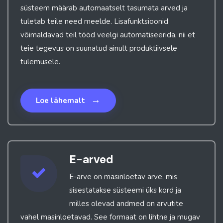
süsteem määrab automaatselt tasumata arved ja
tuletab teile need meelde. Lisafunktsioonid
võimaldavad teil tööd veelgi automatiseerida, nii et
teie tegevus on suunatud ainult produktiivsele
tulemusele.
→
Loe lähemalt
E-arved
E-arve on masinloetav arve, mis
sisestatakse süsteemi üks kord ja
milles olevad andmed on arvutite
vahel masinloetavad
. See formaat on lihtne ja mugav