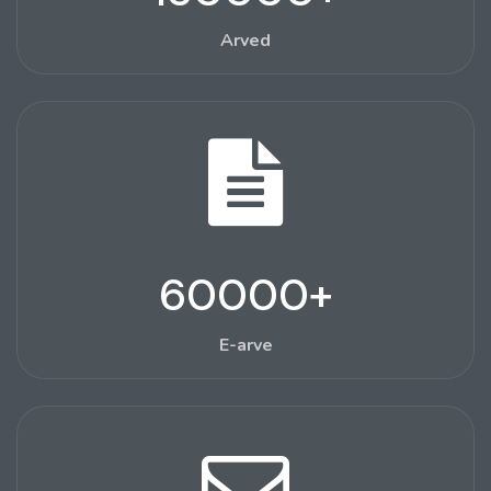
Arved
60000
+
E-arve