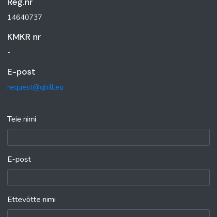
Reg.nr
14640737
KMKR nr
-
E-post
request@qbill.eu
Teie nimi
E-post
Ettevõtte nimi