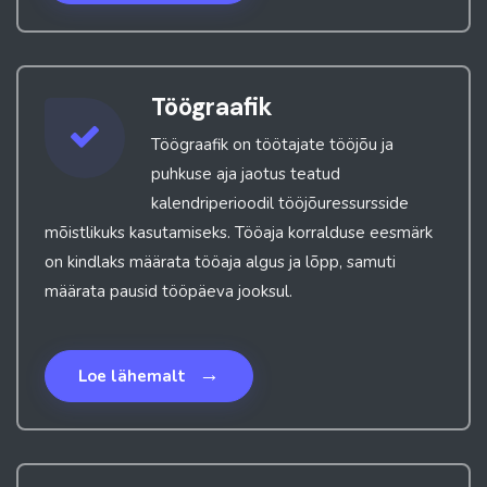
Töögraafik
Töögraafik on töötajate tööjõu ja
puhkuse aja jaotus teatud
kalendriperioodil tööjõuressursside
mõistlikuks kasutamiseks. Tööaja korralduse eesmärk
on kindlaks määrata tööaja algus ja lõpp, samuti
määrata pausid tööpäeva jooksul.
→
Loe lähemalt