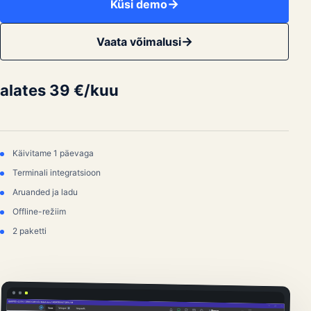
Küsi demo
Vaata võimalusi
alates 39 €/kuu
Käivitame 1 päevaga
Terminali integratsioon
Aruanded ja ladu
Offline-režiim
2 paketti