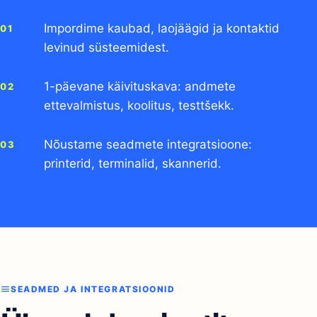
Üleminek teiselt
kassasüsteemilt
Aitame kolida ilma müüki katkestamata.
Impordime kaubad, laojäägid ja kontaktid
levinud süsteemidest.
1-päevane käivituskava: andmete
ettevalmistus, koolitus, testtšekk.
Nõustame seadmete integratsioone: