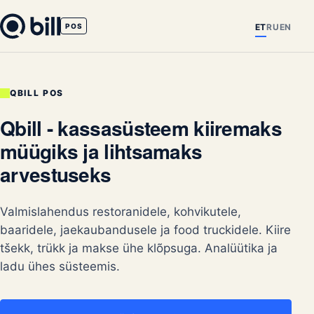
ET
RU
EN
POS
QBILL POS
Qbill - kassasüsteem kiiremaks
müügiks ja lihtsamaks
arvestuseks
Valmislahendus restoranidele, kohvikutele,
baaridele, jaekaubandusele ja food truckidele. Kiire
tšekk, trükk ja makse ühe klõpsuga. Analüütika ja
ladu ühes süsteemis.