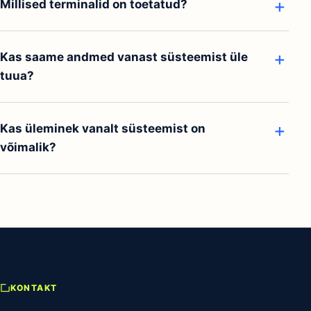
Kui kaua võtab käivitamine?
Kas töötab offline?
Millised terminalid on toetatud?
Kas saame andmed vanast süsteemist üle
tuua?
Kas üleminek vanalt süsteemist on
võimalik?