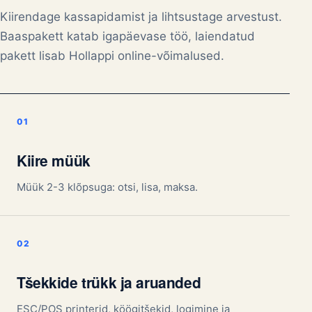
Kiirendage kassapidamist ja lihtsustage arvestust.
Baaspakett katab igapäevase töö, laiendatud
pakett lisab Hollappi online-võimalused.
Kiire müük
Müük 2-3 klõpsuga: otsi, lisa, maksa.
Tšekkide trükk ja aruanded
ESC/POS printerid, köögitšekid, logimine ja