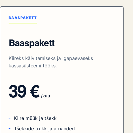
PAKETID
Vali sobiv Qbilli
pakett
Baaspakett maksab 39 € kuus, laiendatud pakett
55 € kuus.
BAASPAKETT
Baaspakett
Kiireks käivitamiseks ja igapäevaseks
kassasüsteemi tööks.