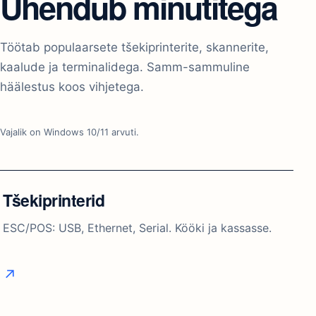
printerid, terminalid, skannerid.
SEADMED JA INTEGRATSIOONID
Ühendub minutitega
Töötab populaarsete tšekiprinterite, skannerite,
kaalude ja terminalidega. Samm-sammuline
häälestus koos vihjetega.
Vajalik on Windows 10/11 arvuti.