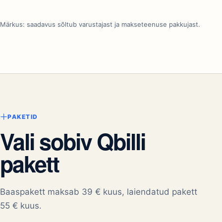
Skannerid ja kaalud
Triipkoodid, QR, PLU-kaalud. Kiirkalibreerimine ja
mallid.
Märkus: saadavus sõltub varustajast ja makseteenuse pakkujast.