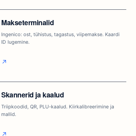
Tšekiprinterid
ESC/POS: USB, Ethernet, Serial. Kööki ja kassasse.
Makseterminalid
Ingenico: ost, tühistus, tagastus, viipemakse. Kaardi
ID lugemine.