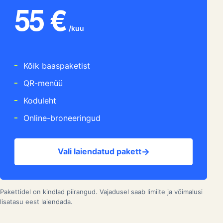
LAIENDATUD PAKETT
Laiendatud pakett
Ettevõtetele, kellel on vaja Hollappi online-
võimalusi.
55 €
/kuu
Kõik baaspaketist
QR-menüü
Koduleht