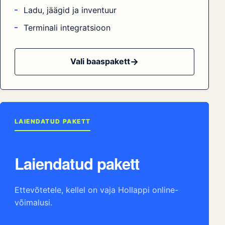
39 €
/kuu
Kiire müük ja tšekk
Tšekkide trükk ja aruanded
Ladu, jäägid ja inventuur
Terminali integratsioon
Vali baaspakett