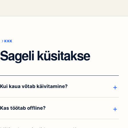
Online-broneeringud
Vali laiendatud pakett
Pakettidel on kindlad piirangud. Vajadusel saab limiite ja võimalusi
lisatasu eest laiendada.
KKK
Sageli küsitakse